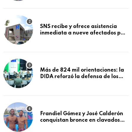
Mundial de la Lactancia Materna
SNS recibe y ofrece asistencia
inmediata a nueve afectados por
explosión en establecimiento de
comida de San Francisco de
Macorís
Más de 824 mil orientaciones: la
DIDA reforzó la defensa de los
afiliados en el primer semestre de
2026
Frandiel Gómez y José Calderón
conquistan bronce en clavados
sincronizados