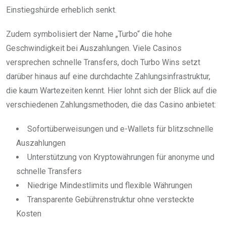
Einstiegshürde erheblich senkt.
Zudem symbolisiert der Name „Turbo“ die hohe
Geschwindigkeit bei Auszahlungen. Viele Casinos
versprechen schnelle Transfers, doch Turbo Wins setzt
darüber hinaus auf eine durchdachte Zahlungsinfrastruktur,
die kaum Wartezeiten kennt. Hier lohnt sich der Blick auf die
verschiedenen Zahlungsmethoden, die das Casino anbietet:
Sofortüberweisungen und e-Wallets für blitzschnelle
Auszahlungen
Unterstützung von Kryptowährungen für anonyme und
schnelle Transfers
Niedrige Mindestlimits und flexible Währungen
Transparente Gebührenstruktur ohne versteckte
Kosten