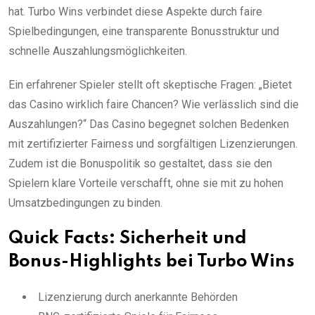
hat. Turbo Wins verbindet diese Aspekte durch faire
Spielbedingungen, eine transparente Bonusstruktur und
schnelle Auszahlungsmöglichkeiten.
Ein erfahrener Spieler stellt oft skeptische Fragen: „Bietet
das Casino wirklich faire Chancen? Wie verlässlich sind die
Auszahlungen?“ Das Casino begegnet solchen Bedenken
mit zertifizierter Fairness und sorgfältigen Lizenzierungen.
Zudem ist die Bonuspolitik so gestaltet, dass sie den
Spielern klare Vorteile verschafft, ohne sie mit zu hohen
Umsatzbedingungen zu binden.
Quick Facts: Sicherheit und
Bonus-Highlights bei Turbo Wins
Lizenzierung durch anerkannte Behörden