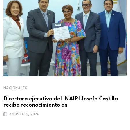
NACIONALES
Directora ejecutiva del INAIPI Josefa Castillo
recibe reconocimiento en
AGOSTO 4, 2026