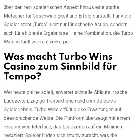
über den rein spielerischen Aspekt hinaus eine starke
Metapher für Geschwindigkeit und Erfolg darstellt. Für viele
Spieler steht „Turbo“ nicht nur für schnelle Action, sondern
auch für effiziente Ergebnisse – eine Kombination, die Turbo
Wins virtuell wie real verkörpert.
Was macht Turbo Wins
Casino zum Sinnbild für
Tempo?
Wer heute online spielt, erwartet schnelle Abläufe: rasche
Ladezeiten, zügige Transaktionen und unmittelbares
Spielerlebnis. Turbo Wins erfüllt diese Erwartungen auf
beeindruckende Weise. Die Plattform überzeugt mit einem
responsiven Interface, das Ladezeiten auf ein Minimum
reduziert. Spieler finden sich intuitiv zurecht, was die