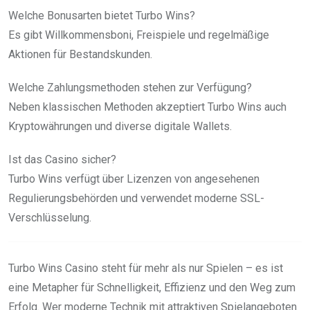
Welche Bonusarten bietet Turbo Wins?
Es gibt Willkommensboni, Freispiele und regelmäßige
Aktionen für Bestandskunden.
Welche Zahlungsmethoden stehen zur Verfügung?
Neben klassischen Methoden akzeptiert Turbo Wins auch
Kryptowährungen und diverse digitale Wallets.
Ist das Casino sicher?
Turbo Wins verfügt über Lizenzen von angesehenen
Regulierungsbehörden und verwendet moderne SSL-
Verschlüsselung.
Turbo Wins Casino steht für mehr als nur Spielen – es ist
eine Metapher für Schnelligkeit, Effizienz und den Weg zum
Erfolg. Wer moderne Technik mit attraktiven Spielangeboten