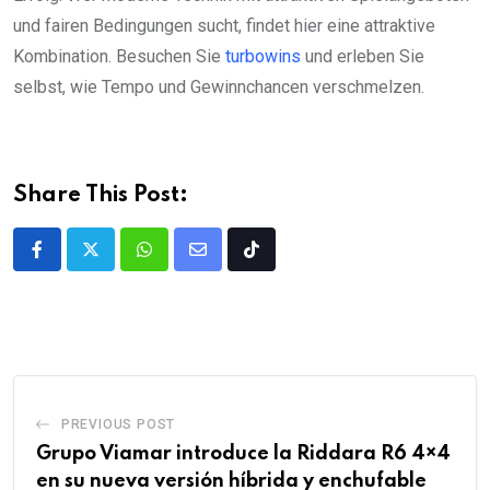
und fairen Bedingungen sucht, findet hier eine attraktive
Kombination. Besuchen Sie
turbowins
und erleben Sie
selbst, wie Tempo und Gewinnchancen verschmelzen.
Share This Post:
PREVIOUS POST
Grupo Viamar introduce la Riddara R6 4×4
en su nueva versión híbrida y enchufable