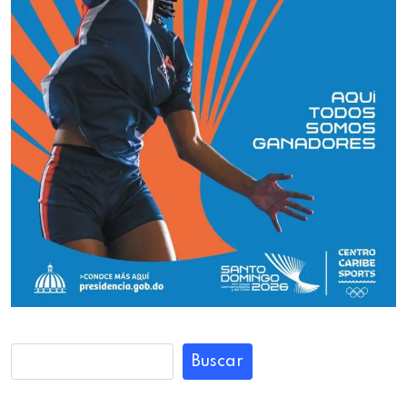
Buscar