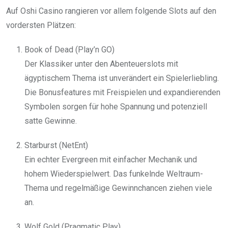
Auf Oshi Casino rangieren vor allem folgende Slots auf den
vordersten Plätzen:
Book of Dead (Play’n GO)
Der Klassiker unter den Abenteuerslots mit
ägyptischem Thema ist unverändert ein Spielerliebling.
Die Bonusfeatures mit Freispielen und expandierenden
Symbolen sorgen für hohe Spannung und potenziell
satte Gewinne.
Starburst (NetEnt)
Ein echter Evergreen mit einfacher Mechanik und
hohem Wiederspielwert. Das funkelnde Weltraum-
Thema und regelmäßige Gewinnchancen ziehen viele
an.
Wolf Gold (Pragmatic Play)