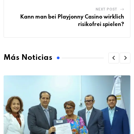
NEXT POST
Kann man bei Playjonny Casino wirklich
risikofrei spielen?
Más Noticias