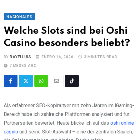
NACIONALES
Welche Slots sind bei Oshi
Casino besonders beliebt?
BY
RAYFI LUIS
ENERO 16, 2026
3 MINUTES READ
7 MESES AGO
Als erfahrener SEO-Kopiraityer mit zehn Jahren im iGaming-
Bereich habe ich zahlreiche Plattformen analysiert und für
Partnerseiten bewertet. Heute blicke ich auf das
oshi online
casino
und seine Slot-Auswahl – eine der zentralen Säulen,