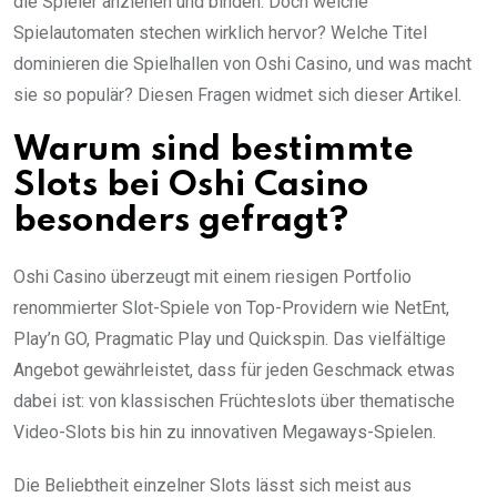
die Spieler anziehen und binden. Doch welche
Spielautomaten stechen wirklich hervor? Welche Titel
dominieren die Spielhallen von Oshi Casino, und was macht
sie so populär? Diesen Fragen widmet sich dieser Artikel.
Warum sind bestimmte
Slots bei Oshi Casino
besonders gefragt?
Oshi Casino überzeugt mit einem riesigen Portfolio
renommierter Slot-Spiele von Top-Providern wie NetEnt,
Play’n GO, Pragmatic Play und Quickspin. Das vielfältige
Angebot gewährleistet, dass für jeden Geschmack etwas
dabei ist: von klassischen Früchteslots über thematische
Video-Slots bis hin zu innovativen Megaways-Spielen.
Die Beliebtheit einzelner Slots lässt sich meist aus