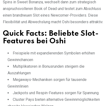
Spins in Sweet Bonanza, wechselt dann zum strategisch
anspruchsvolleren Book of Dead und testet zum Abschluss
einen brandneuen Slot eines Newcomer-Providers. Diese
Flexibilität und Abwechslung macht Oshi besonders attraktiv.
Quick Facts: Beliebte Slot-
Features bei Oshi
Freispiele mit expandierenden Symbolen erhöhen
Gewinnchancen
Multiplikatoren in Bonusrunden steigern die
Auszahlungen
Megaways-Mechaniken sorgen für tausende
Gewinnlinien
Jackpots und Respin-Features sorgen für Spannung
Cluster Pays bieten alternative Gewinnmöglichkeiten