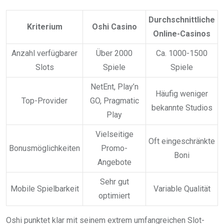
Durchschnittliche
Kriterium
Oshi Casino
Online-Casinos
Anzahl verfügbarer
Über 2000
Ca. 1000-1500
Slots
Spiele
Spiele
NetEnt, Play’n
Häufig weniger
Top-Provider
GO, Pragmatic
bekannte Studios
Play
Vielseitige
Oft eingeschränkte
Bonusmöglichkeiten
Promo-
Boni
Angebote
Sehr gut
Mobile Spielbarkeit
Variable Qualität
optimiert
Oshi punktet klar mit seinem extrem umfangreichen Slot-