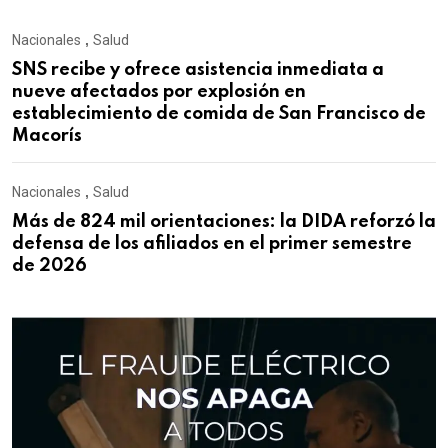
Nacionales
,
Salud
SNS recibe y ofrece asistencia inmediata a
nueve afectados por explosión en
establecimiento de comida de San Francisco de
Macorís
Nacionales
,
Salud
Más de 824 mil orientaciones: la DIDA reforzó la
defensa de los afiliados en el primer semestre
de 2026