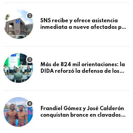
SNS recibe y ofrece asistencia
inmediata a nueve afectados por
explosión en establecimiento de
comida de San Francisco de
Macorís
Más de 824 mil orientaciones: la
DIDA reforzó la defensa de los
afiliados en el primer semestre de
2026
Frandiel Gómez y José Calderón
conquistan bronce en clavados
sincronizados