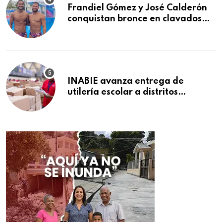
Frandiel Gómez y José Calderón
conquistan bronce en clavados
sincronizados
INABIE avanza entrega de
utilería escolar a distritos
educativos de la región Este