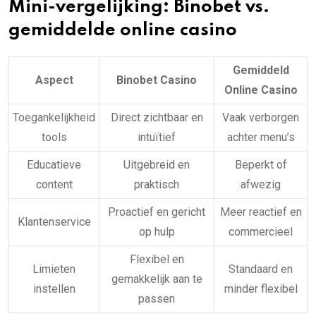
Mini-vergelijking: Binobet vs.
gemiddelde online casino
Gemiddeld
Aspect
Binobet Casino
Online Casino
Toegankelijkheid
Direct zichtbaar en
Vaak verborgen
tools
intuïtief
achter menu’s
Educatieve
Uitgebreid en
Beperkt of
content
praktisch
afwezig
Proactief en gericht
Meer reactief en
Klantenservice
op hulp
commercieel
Flexibel en
Limieten
Standaard en
gemakkelijk aan te
instellen
minder flexibel
passen