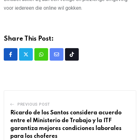
voor iedereen die online wil gokken.
Share This Post:
PREVIOUS POST
Ricardo de los Santos considera acuerdo
entre el Ministerio de Trabajo y la ITF
garantiza mejores condiciones laborales
para los choferes