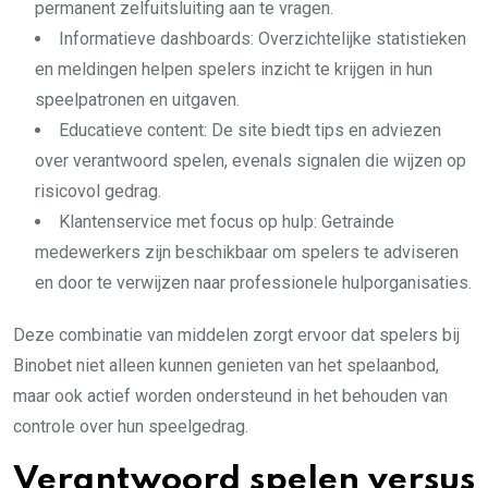
permanent zelfuitsluiting aan te vragen.
Informatieve dashboards: Overzichtelijke statistieken
en meldingen helpen spelers inzicht te krijgen in hun
speelpatronen en uitgaven.
Educatieve content: De site biedt tips en adviezen
over verantwoord spelen, evenals signalen die wijzen op
risicovol gedrag.
Klantenservice met focus op hulp: Getrainde
medewerkers zijn beschikbaar om spelers te adviseren
en door te verwijzen naar professionele hulporganisaties.
Deze combinatie van middelen zorgt ervoor dat spelers bij
Binobet niet alleen kunnen genieten van het spelaanbod,
maar ook actief worden ondersteund in het behouden van
controle over hun speelgedrag.
Verantwoord spelen versus