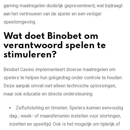
gaming-maatregelen duidelijk gepresenteerd, wat bijdraagt
aan het vertrouwen van de speler en een veiliger
speelomgeving.
Wat doet Binobet om
verantwoord spelen te
stimuleren?
Binobet Casino implementeert diverse maatregelen om
spelers te helpen hun gokgedrag onder controle te houden.
Deze aanpak omvat niet alleen technische oplossingen,
maar ook educatie en directe ondersteuning:
Zelfuitsluiting en limieten: Spelers kunnen eenvoudig
dag-, week- of maandlimieten instellen voor stortingen,
inzetten en speeltijd. Ook is het mogelijk om tijdelijk of