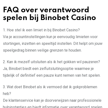
FAQ over verantwoord
spelen bij Binobet Casino
1. Hoe stel ik een limiet in bij Binobet Casino?
Via je accountinstellingen kun je eenvoudig limieten voor
stortingen, inzetten en speeltijd instellen. Dit helpt om jouw
speelgedrag binnen veilige grenzen te houden.
2. Kan ik mezelf uitsluiten als ik het gokken wil pauzeren?
Ja, Binobet biedt een zelfuitsluitingsoptie waarmee je
tijdelijk of definitief een pauze kunt nemen van het spelen.
3. Wat doet Binobet als ik vermoed dat ik gokproblemen
heb?
De klantenservice kan je doorverwijzen naar professionele
hulpinstanties en biedt informatie over verantwoord spelen.