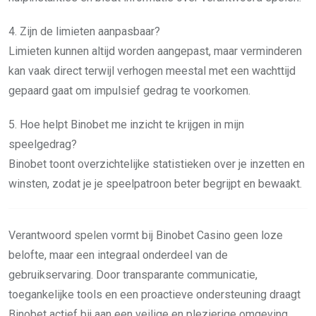
4. Zijn de limieten aanpasbaar?
Limieten kunnen altijd worden aangepast, maar verminderen
kan vaak direct terwijl verhogen meestal met een wachttijd
gepaard gaat om impulsief gedrag te voorkomen.
5. Hoe helpt Binobet me inzicht te krijgen in mijn
speelgedrag?
Binobet toont overzichtelijke statistieken over je inzetten en
winsten, zodat je je speelpatroon beter begrijpt en bewaakt.
Verantwoord spelen vormt bij Binobet Casino geen loze
belofte, maar een integraal onderdeel van de
gebruikservaring. Door transparante communicatie,
toegankelijke tools en een proactieve ondersteuning draagt
Binobet actief bij aan een veilige en plezierige omgeving