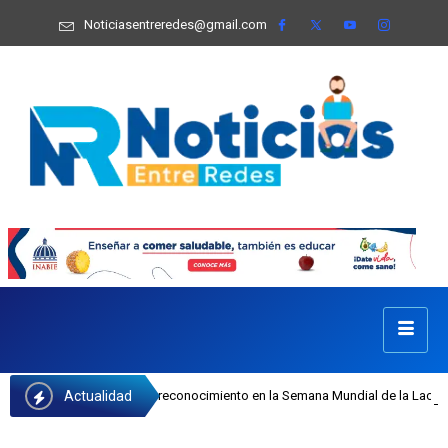
Noticiasentreredes@gmail.com
Actualidad
astillo recibe reconocimiento en la Semana Mundial de la Lactancia Materna