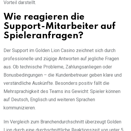
Vorteil darstellt.
Wie reagieren die
Support-Mitarbeiter auf
Spieleranfragen?
Der Support im Golden Lion Casino zeichnet sich durch
professionelle und zügige Antworten auf jegliche Fragen
aus. Ob technische Probleme, Zahlungsanliegen oder
Bonusbedingungen – die Kundenbetreuer geben klare und
verständliche Auskünfte. Besonders positiv fällt die
Mehrsprachigkeit des Teams ins Gewicht: Spieler können
auf Deutsch, Englisch und weiteren Sprachen
kommunizieren.
Im Vergleich zum Branchendurchschnitt überzeugt Golden
Lion durch eine durchschnittliche Reaktionszeit von unter 5