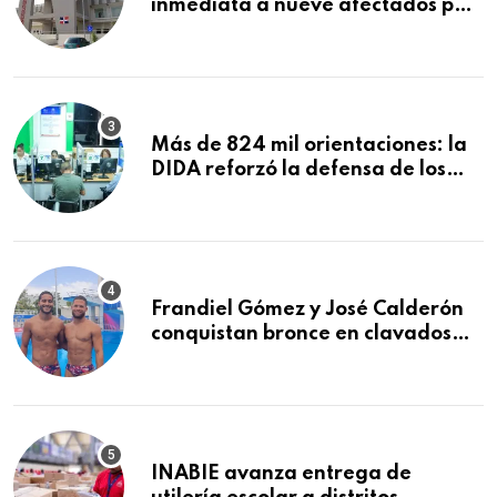
inmediata a nueve afectados por
explosión en establecimiento de
comida de San Francisco de
Macorís
Más de 824 mil orientaciones: la
DIDA reforzó la defensa de los
afiliados en el primer semestre de
2026
Frandiel Gómez y José Calderón
conquistan bronce en clavados
sincronizados
INABIE avanza entrega de