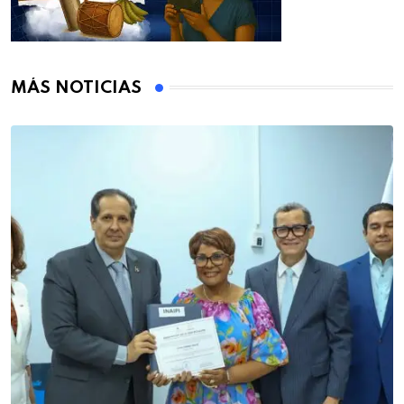
MÁS NOTICIAS