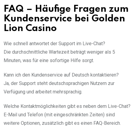
FAQ – Häufige Fragen zum
Kundenservice bei Golden
Lion Casino
Wie schnell antwortet der Support im Live-Chat?
Die durchschnittliche Wartezeit beträgt weniger als 5
Minuten, was für eine sofortige Hilfe sorgt.
Kann ich den Kundenservice auf Deutsch kontaktieren?
Ja, der Support steht deutschsprachigen Nutzern zur
Verfügung und arbeitet mehrsprachig.
Welche Kontaktmöglichkeiten gibt es neben dem Live-Chat?
E-Mail und Telefon (mit eingeschränkten Zeiten) sind
weitere Optionen, zusätzlich gibt es einen FAQ-Bereich.