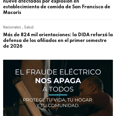
nueve afectados por explosión en
establecimiento de comida de San Francisco de
Macorís
Nacionales
,
Salud
Más de 824 mil orientaciones: la DIDA reforzó la
defensa de los afiliados en el primer semestre
de 2026