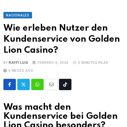
NACIONALES
Wie erleben Nutzer den
Kundenservice von Golden
Lion Casino?
BY
RAYFI LUIS
FEBRERO 6, 2026
3 MINUTES READ
6 MESES AGO
Was macht den
Kundenservice bei Golden
Lion Casino besonders?