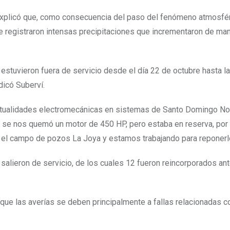
ví, explicó que, como consecuencia del paso del fenómeno atmosfér
e registraron intensas precipitaciones que incrementaron de ma
estuvieron fuera de servicio desde el día 22 de octubre hasta l
dicó Suberví.
entualidades electromecánicas en sistemas de Santo Domingo No
e se nos quemó un motor de 450 HP, pero estaba en reserva, por 
 el campo de pozos La Joya y estamos trabajando para reponerlo
lieron de servicio, de los cuales 12 fueron reincorporados ant
 que las averías se deben principalmente a fallas relacionadas c