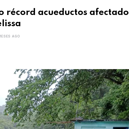
o récord acueductos afectado
lissa
MESES AGO