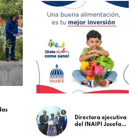
NACIONALES
das
Pañitos y toallitas húmedas son uno de l
Directora ejecutiva
MARZO 16, 2026
del INAIPI Josefa
Castillo recibe